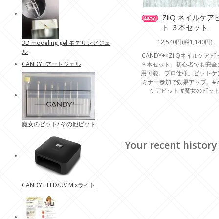
ZiiQ ネイルケア
ト ３本セット
12,540円(税1,140円)
3D modeling gel モデリングジェ
ル
CANDY+×ZiiQネイルケアビ
CANDY+アートジェル
３本セット。初心者でも安全
用可能。プロ仕様。ビットケ
ミナー参加で効果アップ。#Zi
ケアビット #魔女のビッ
魔女のビット/ その他ビット
Your recent history
CANDY+ LED/UV Mixライト