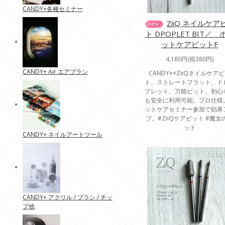
CANDY+各種セミナー
ZiiQ ネイルケア
ト DPOPLET BIT／ 
ットケアビットF
4,180円(税380円)
CANDY+ Air エアブラシ
CANDY+×ZiiQネイルケア
ト。ストレートフラット、ド
プレット、万能ビット。初心
も安全に利用可能。プロ仕様
ットケアセミナー参加で効果
プ。#ZiiQケアビット #魔女
ット
CANDY+ ネイルアートツール
CANDY+ アクリル / ブラシ / チッ
プ他