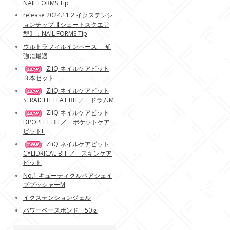
NAIL FORMS Tip
release 2024.11.2 イクステンシ
ョンチップ【シュートスクエア
型】：NAIL FORMS Tip
ウルトラフィルインベース 補
強に最適
ZiiQ ネイルケアビット
３本セット
ZiiQ ネイルケアビット
STRAIGHT FLAT BIT／ ドラムM
ZiiQ ネイルケアビット
DPOPLET BIT／ ポケットケア
ビットF
ZiiQ ネイルケアビット
CYLIDRICAL BIT ／ スキンケア
ビット
No.1 キューティクルペアシェイ
ププッシャーM
イクステンションジェル
パワーベースボンド 50ｇ