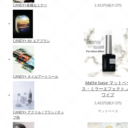
CANDY+各種セミナー
3,432円(税312円)
CANDY+ Air エアブラシ
CANDY+ ネイルアートツール
Matte base マットベ
ス・ミラーエフェクト:
ワイプ
3,432円(税312円)
マットベース
CANDY+ アクリル / ブラシ / チッ
プ他