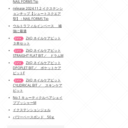
NAIL FORMS Tip
release 2024.11.2 イクステンシ
ョンチップ【シュートスクエア
型】：NAIL FORMS Tip
ウルトラフィルインベース 補
強に最適
ZiiQ ネイルケアビット
３本セット
ZiiQ ネイルケアビット
STRAIGHT FLAT BIT／ ドラムM
ZiiQ ネイルケアビット
DPOPLET BIT／ ポケットケア
ビットF
ZiiQ ネイルケアビット
CYLIDRICAL BIT ／ スキンケア
ビット
No.1 キューティクルペアシェイ
ププッシャーM
イクステンションジェル
パワーベースボンド 50ｇ