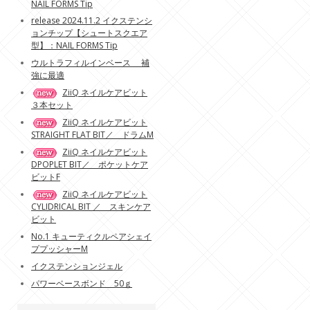
NAIL FORMS Tip
release 2024.11.2 イクステンシ
ョンチップ【シュートスクエア
型】：NAIL FORMS Tip
ウルトラフィルインベース 補
強に最適
ZiiQ ネイルケアビット
３本セット
ZiiQ ネイルケアビット
STRAIGHT FLAT BIT／ ドラムM
ZiiQ ネイルケアビット
DPOPLET BIT／ ポケットケア
ビットF
ZiiQ ネイルケアビット
CYLIDRICAL BIT ／ スキンケア
ビット
No.1 キューティクルペアシェイ
ププッシャーM
イクステンションジェル
パワーベースボンド 50ｇ