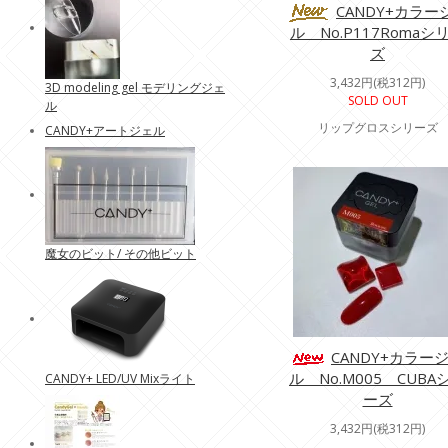
CANDY+カラー
ル No.P117Romaシ
ズ
3,432円(税312円)
3D modeling gel モデリングジェ
SOLD OUT
ル
リップグロスシリーズ
CANDY+アートジェル
魔女のビット/ その他ビット
CANDY+カラー
ル No.M005 CUBA
CANDY+ LED/UV Mixライト
ーズ
3,432円(税312円)