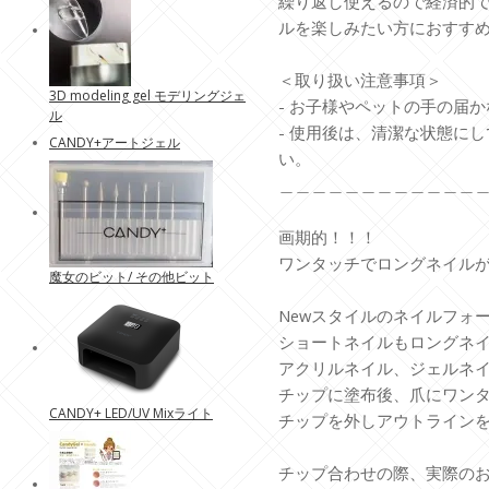
繰り返し使えるので経済的
ルを楽しみたい方におすす
＜取り扱い注意事項＞
3D modeling gel モデリングジェ
- お子様やペットの手の届
ル
- 使用後は、清潔な状態に
CANDY+アートジェル
い。
＿＿＿＿＿＿＿＿＿＿＿＿
画期的！！！
ワンタッチでロングネイル
魔女のビット/ その他ビット
Newスタイルのネイルフォ
ショートネイルもロングネ
アクリルネイル、ジェルネ
チップに塗布後、爪にワン
CANDY+ LED/UV Mixライト
チップを外しアウトライン
チップ合わせの際、実際のお