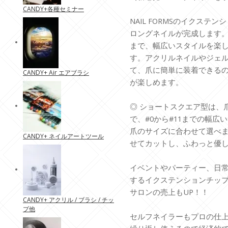
CANDY+各種セミナー
NAIL FORMSのイクス
ロングネイルが完成します
まで、幅広いスタイルを楽
す。アクリルネイルやジェ
て、爪に簡単に装着できる
CANDY+ Air エアブラシ
が楽しめます。
◎ ショートスクエア型は、
で、#0から#11までの幅
爪のサイズに合わせて選べ
CANDY+ ネイルアートツール
せてカットし、ふわっと優
イベントやパーティー、日
するイクステンションチッ
サロンの売上もUP！！
CANDY+ アクリル / ブラシ / チッ
プ他
セルフネイラーもプロの仕