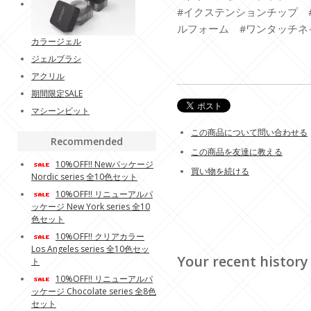
#イクステンションチップ 
ルフォーム #ワンタッチネ
カラージェル
ジェルブラシ
アクリル
期間限定SALE
マシーンビット
この商品について問い合わせる
Recommended
この商品を友達に教える
10%OFF!! Newパッケージ
買い物を続ける
Nordic series 全10色セット
10%OFF!! リニューアルパ
ッケージ New York series 全10
色セット
10%OFF!! クリアカラー
Los Angeles series 全10色セッ
Your recent history
ト
10%OFF!! リニューアルパ
ッケージ Chocolate series 全8色
セット