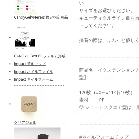
い
サイズをお選びください。
CandyGel×Nereis 検定指定商品
キューティクルライン側を
トしてください。
接着の際は、ふわっと優し
＿＿＿＿＿＿＿＿＿＿＿＿
CANDY+ Text PF フォルム形成
Impact 筆キャップ
商品名 イクステンション
Impact ネイルファイル
型】
Impact ネイルフォーム
内
120枚（#0～#11×各10枚）
素材 PP
◎ ショートスクエア型は、
＿＿＿＿＿＿＿＿＿＿＿＿
クリアジェル
#ネイルフォームチップ