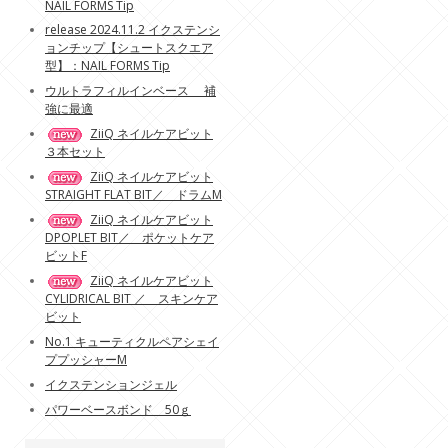
NAIL FORMS Tip
release 2024.11.2 イクステンシ
ョンチップ【シュートスクエア
型】：NAIL FORMS Tip
ウルトラフィルインベース 補
強に最適
ZiiQ ネイルケアビット
３本セット
ZiiQ ネイルケアビット
STRAIGHT FLAT BIT／ ドラムM
ZiiQ ネイルケアビット
DPOPLET BIT／ ポケットケア
ビットF
ZiiQ ネイルケアビット
CYLIDRICAL BIT ／ スキンケア
ビット
No.1 キューティクルペアシェイ
ププッシャーM
イクステンションジェル
パワーベースボンド 50ｇ