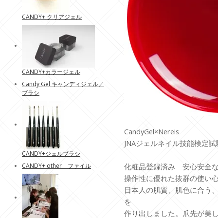
CANDY+ クリアジェル
CANDY+カラージェル
Candy Gel キャンディジェル／
ブラシ
CandyGel×Nereis
JNAジェルネイル技能検定
CANDY+ジェルブラシ
CANDY+ other ファイル
化粧品登録済み 安心安全
操作性に優れた抜群の使い
日本人の肌質、肌色に合う
を
作り出しました。爪先が美