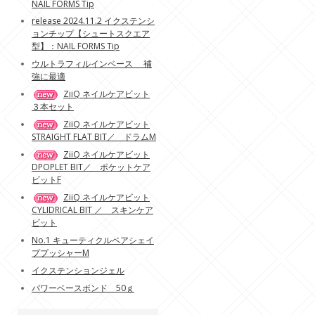
NAIL FORMS Tip
release 2024.11.2 イクステンシ
ョンチップ【シュートスクエア
型】：NAIL FORMS Tip
ウルトラフィルインベース 補
強に最適
ZiiQ ネイルケアビット
３本セット
ZiiQ ネイルケアビット
STRAIGHT FLAT BIT／ ドラムM
ZiiQ ネイルケアビット
DPOPLET BIT／ ポケットケア
ビットF
ZiiQ ネイルケアビット
CYLIDRICAL BIT ／ スキンケア
ビット
No.1 キューティクルペアシェイ
ププッシャーM
イクステンションジェル
パワーベースボンド 50ｇ