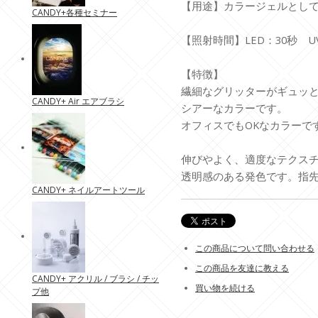
【用途】カラージェルとし
CANDY+各種セミナー
【照射時間】LED：30秒 UV
【特徴】
繊細なグリッターがギュッと
CANDY+ Air エアブラシ
シアーなカラーです。
オフィスでもOKなカラーで
伸びやよく、適度なテクス
透明感のある発色です。指
CANDY+ ネイルアートツール
この商品について問い合わせる
この商品を友達に教える
CANDY+ アクリル / ブラシ / チッ
買い物を続ける
プ他