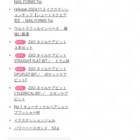
NAIL FORMS Tip
release 2024.11.2 イクステンシ
ョンチップ【シュートスクエア
型】：NAIL FORMS Tip
ウルトラフィルインベース 補
強に最適
ZiiQ ネイルケアビット
３本セット
ZiiQ ネイルケアビット
STRAIGHT FLAT BIT／ ドラムM
ZiiQ ネイルケアビット
DPOPLET BIT／ ポケットケア
ビットF
ZiiQ ネイルケアビット
CYLIDRICAL BIT ／ スキンケア
ビット
No.1 キューティクルペアシェイ
ププッシャーM
イクステンションジェル
パワーベースボンド 50ｇ