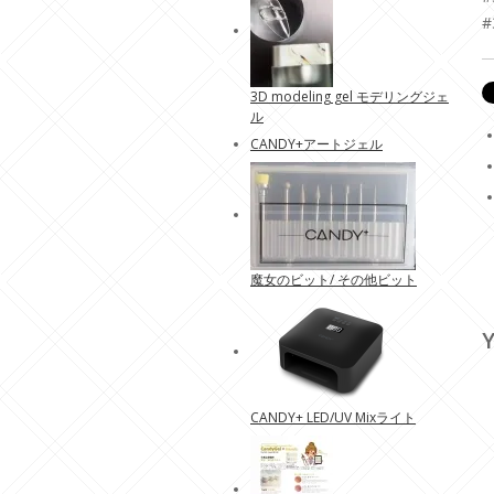
3D modeling gel モデリングジェ
ル
CANDY+アートジェル
魔女のビット/ その他ビット
Y
CANDY+ LED/UV Mixライト