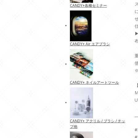
CANDY+各種セミナー
CANDY+ Air エアブラシ
CANDY+ ネイルアートツール
U
_
CANDY+ アクリル / ブラシ / チッ
プ他