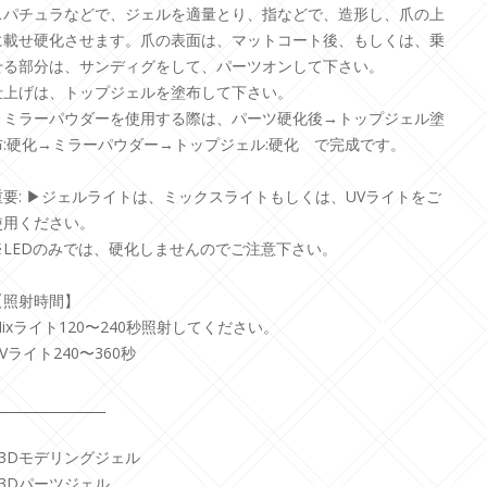
スパチュラなどで、ジェルを適量とり、指などで、造形し、爪の上
に載せ硬化させます。爪の表面は、マットコート後、もしくは、乗
せる部分は、サンディグをして、パーツオンして下さい。
仕上げは、トップジェルを塗布して下さい。
▶︎ミラーパウダーを使用する際は、パーツ硬化後→トップジェル塗
布:硬化→ミラーパウダー→トップジェル:硬化 で完成です。
重要: ▶︎ジェルライトは、ミックスライトもしくは、UVライトをご
使用ください。
※LEDのみでは、硬化しませんのでご注意下さい。
【照射時間】
Mixライト120〜240秒照射してください。
Vライト240〜360秒
_________________
#3Dモデリングジェル
#3Dパーツジェル