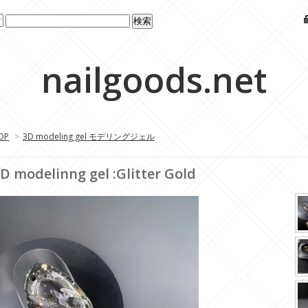
nailgoods.net
OP
>
3D modeling gel モデリングジェル
D modelinng gel :Glitter Gold