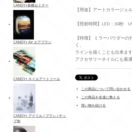
CANDY+各種セミナー
【用途】アートカラージェ
【照射時間】LED：30秒 UV
【特徴】 ミラーパウダーの
CANDY+ Air エアブラシ
く、
ラインを描くことも出来ま
アクセサリーネイルにも最
CANDY+ ネイルアートツール
この商品について問い合わせる
この商品を友達に教える
買い物を続ける
CANDY+ アクリル / ブラシ / チッ
プ他