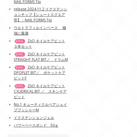
NAIL FORMS Tip
release 2024.11.2 イクステンシ
ョンチップ【シュートスクエア
型】：NAIL FORMS Tip
ウルトラフィルインベース 補
強に最適
ZiiQ ネイルケアビット
３本セット
ZiiQ ネイルケアビット
STRAIGHT FLAT BIT／ ドラムM
ZiiQ ネイルケアビット
DPOPLET BIT／ ポケットケア
ビットF
ZiiQ ネイルケアビット
CYLIDRICAL BIT ／ スキンケア
ビット
No.1 キューティクルペアシェイ
ププッシャーM
イクステンションジェル
パワーベースボンド 50ｇ