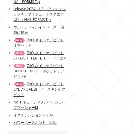
NAIL FORMS Tip
release 2024.11.2 イクステンシ
ョンチップ【シュートスクエア
型】：NAIL FORMS Tip
ウルトラフィルインベース 補
強に最適
ZiiQ ネイルケアビット
３本セット
ZiiQ ネイルケアビット
STRAIGHT FLAT BIT／ ドラムM
ZiiQ ネイルケアビット
DPOPLET BIT／ ポケットケア
ビットF
ZiiQ ネイルケアビット
CYLIDRICAL BIT ／ スキンケア
ビット
No.1 キューティクルペアシェイ
ププッシャーM
イクステンションジェル
パワーベースボンド 50ｇ