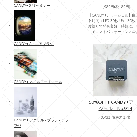
CANDY+各種セミナー
1,980円(税180円)
【CANDY+カラージェル】白
射時間：LED 30秒 UV 120
度塗りで発色良好、時短に。
でコストパフォーマンス◎
CANDY+ Air エアブラシ
CANDY+ ネイルアートツール
50%OFF !! CANDY+ア
ジェル No.914
3,432円(税312円)
CANDY+ アクリル / ブラシ / チッ
プ他