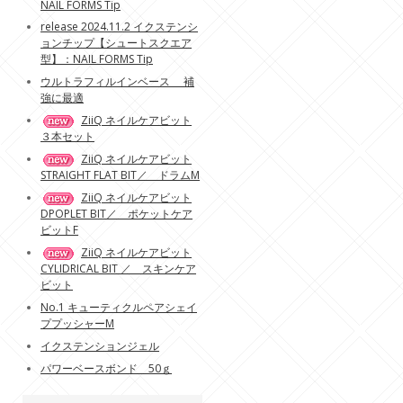
NAIL FORMS Tip
release 2024.11.2 イクステンシ
ョンチップ【シュートスクエア
型】：NAIL FORMS Tip
ウルトラフィルインベース 補
強に最適
ZiiQ ネイルケアビット
３本セット
ZiiQ ネイルケアビット
STRAIGHT FLAT BIT／ ドラムM
ZiiQ ネイルケアビット
DPOPLET BIT／ ポケットケア
ビットF
ZiiQ ネイルケアビット
CYLIDRICAL BIT ／ スキンケア
ビット
No.1 キューティクルペアシェイ
ププッシャーM
イクステンションジェル
パワーベースボンド 50ｇ