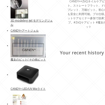
CANDY+×ZiiQネイルケア
ト。ストレートフラット、ド
プレット、万能ビット。初心
も安全に利用可能。プロ仕様
ットケアセミナー参加で効果
3D modeling gel モデリングジェ
プ。#ZiiQケアビット #魔女
ル
ット
CANDY+アートジェル
Your recent history
魔女のビット/ その他ビット
CANDY+ LED/UV Mixライト