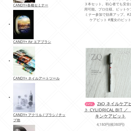
３本セット。初心者でも安全
CANDY+各種セミナー
用可能。プロ仕様。ビットケ
ミナー参加で効果アップ。#Zi
ケアビット #魔女のビッ
CANDY+ Air エアブラシ
CANDY+ ネイルアートツール
ZiiQ ネイルケア
ト CYLIDRICAL BIT 
CANDY+ アクリル / ブラシ / チッ
キンケアビット
プ他
4,180円(税380円)